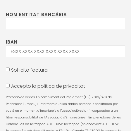
NOM ENTITAT BANCÀRIA
IBAN
Sol·licito factura
Accepto la política de privacitat
Protecció de dades En compliment del Reglament (UE) 2016/679 del
Parlament Europeu, Ii informem que les dades personals facilitades per
vostè en el moment d’inscriure’s a I’associació estan incorporades a un
fitxer responsabilitat de l’Associació d’Empresàries i Emprenedores de les
Comarques de Tarragona ADEE-BPW Tarragona (en endavant ADEE-BPW
Tarragona), amb domicili social a l’Av. Pau Casals, 17, 43003 Tarragona. La