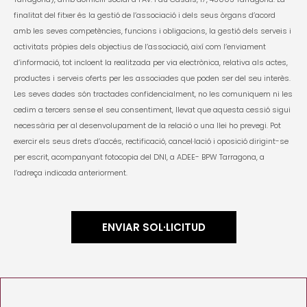
finalitat del fitxer és la gestió de I’associació i dels seus òrgans d’acord
amb les seves competències, funcions i obligacions, la gestió dels serveis i
activitats pròpies dels objectius de I’associació, així com I’enviament
d’informació, tot incloent la realitzada per via electrònica, relativa als actes,
productes i serveis oferts per les associades que poden ser del seu interès.
Les seves dades són tractades confidencialment, no les comuniquem ni les
cedim a tercers sense el seu consentiment, llevat que aquesta cessió sigui
necessària per al desenvolupament de la relació o una llei ho prevegi. Pot
exercir els seus drets d’accés, rectificació, cancel·lació i oposició dirigint-se
per escrit, acompanyant fotocopia del DNI, a ADEE- BPW Tarragona, a
l’adreça indicada anteriorment.
ENVIAR SOL·LICITUD